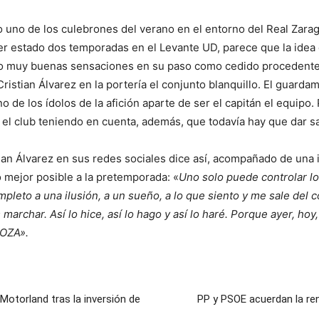
o uno de los culebrones del verano en el entorno del Real Zara
r estado dos temporadas en el Levante UD, parece que la idea d
ado muy buenas sensaciones en su paso como cedido procedente 
ristian Álvarez en la portería el conjunto blanquillo. El gua
o de los ídolos de la afición aparte de ser el capitán el equipo.
l club teniendo en cuenta, además, que todavía hay que dar sa
tian Álvarez en sus redes sociales dice así, acompañado de una
o mejor posible a la pretemporada: «
Uno solo puede controlar lo
ompleto a una ilusión, a un sueño, a lo que siento y me sale de
s marchar. Así lo hice, así lo hago y así lo haré. Porque ayer
GOZA».
otorland tras la inversión de
PP y PSOE acuerdan la ren