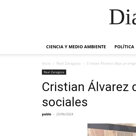
Di
CIENCIA Y MEDIO AMBIENTE
POLÍTICA
Inicio
Real Zaragoza
Cristian Álvarez deja un eni
Real Zaragoza
Cristian Álvarez
sociales
pablo
-
25/06/2024