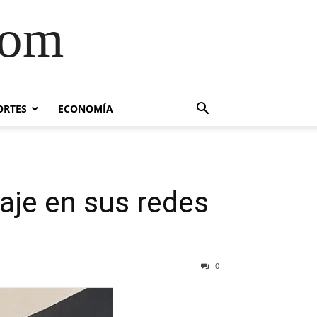
com
ORTES
ECONOMÍA
aje en sus redes
0