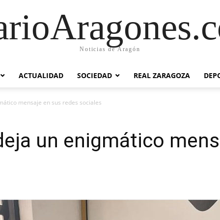
arioAragones.
Noticias de Aragón
ACTUALIDAD
SOCIEDAD
REAL ZARAGOZA
DEP
gmático mensaje en sus redes sociales
 deja un enigmático mens