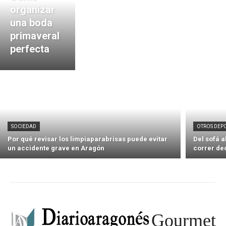
organizar
una boda
primaveral
perfecta
SOCIEDAD
OTROS DEP
Por qué revisar los limpiaparabrisas puede evitar
Del sofá 
un accidente grave en Aragón
correr de
Gourmet