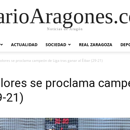
arioAragones.
Noticias de Aragón
ACTUALIDAD
SOCIEDAD
REAL ZARAGOZA
DEP
lores se proclama campeón de Liga tras ganar al Éibar (29-21)
lores se proclama campe
9-21)