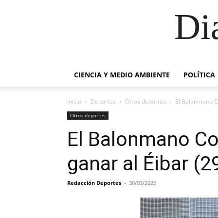
Di
CIENCIA Y MEDIO AMBIENTE
POLÍTICA
Inicio
Deportes
Otros deportes
El Balonmano Co
Otros deportes
El Balonmano Co
ganar al Éibar (2
Redacción Deportes
-
30/03/2025