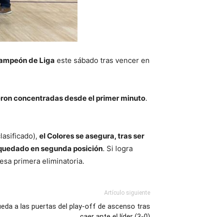
campeón de Liga
este sábado tras vencer en
eron concentradas desde el primer minuto
.
lasificado),
el Colores se asegura, tras ser
ya quedado en segunda posición
. Si logra
esa primera eliminatoria.
Artículo siguiente
ueda a las puertas del play-off de ascenso tras
caer ante el líder (3-0)