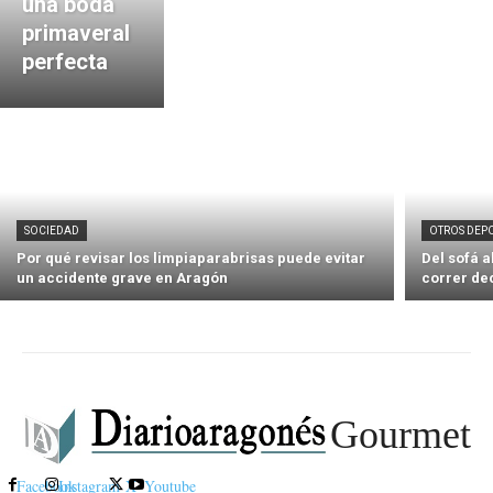
una boda
primaveral
perfecta
SOCIEDAD
OTROS DEP
Por qué revisar los limpiaparabrisas puede evitar
Del sofá 
un accidente grave en Aragón
correr de
Gourmet
Facebook
Instagram
X
Youtube