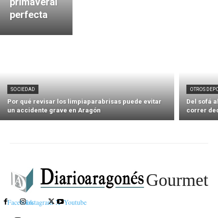
primaveral
perfecta
SOCIEDAD
OTROS DEP
Por qué revisar los limpiaparabrisas puede evitar
Del sofá 
un accidente grave en Aragón
correr de
Gourmet
Facebook
Instagram
X
Youtube