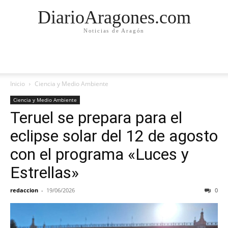
DiarioAragones.com
Noticias de Aragón
Inicio
Ciencia y Medio Ambiente
Ciencia y Medio Ambiente
Teruel se prepara para el
eclipse solar del 12 de agosto
con el programa «Luces y
Estrellas»
redaccion
-
19/06/2026
0