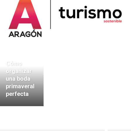
Cómo
organizar
una boda
primaveral
perfecta