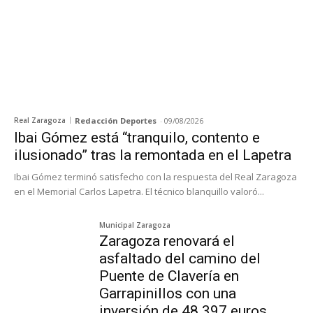
Real Zaragoza
Redacción Deportes
-
09/08/2026
Ibai Gómez está “tranquilo, contento e
ilusionado” tras la remontada en el Lapetra
Ibai Gómez terminó satisfecho con la respuesta del Real Zaragoza
en el Memorial Carlos Lapetra. El técnico blanquillo valoró...
Municipal Zaragoza
Zaragoza renovará el
asfaltado del camino del
Puente de Clavería en
Garrapinillos con una
inversión de 48.397 euros