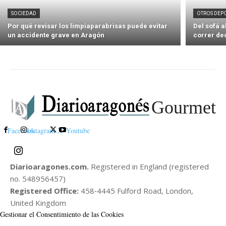
SOCIEDAD
OTROS DEP
Por qué revisar los limpiaparabrisas puede evitar
Del sofá 
un accidente grave en Aragón
correr de
Gourmet
Facebook
Instagram
X
Youtube
Diarioaragones.com.
Registered in England (registered
no. 548956457)
Registered Office:
458‑4445 Fulford Road, London,
United Kingdom
Gestionar el Consentimiento de las Cookies