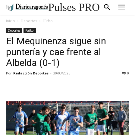
Pulses PRO
Inicio
Deportes
Fútbol
Deportes
Fútbol
El Mequinenza sigue sin
puntería y cae frente al
Albelda (0-1)
Por
Redacción Deportes
-
30/03/2025
0