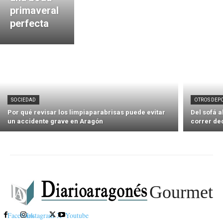
primaveral
perfecta
SOCIEDAD
OTROS DEP
Por qué revisar los limpiaparabrisas puede evitar
Del sofá 
un accidente grave en Aragón
correr de
Gourmet
Facebook
Instagram
X
Youtube