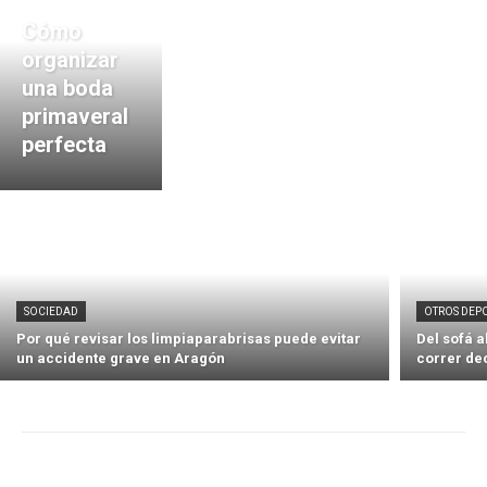
Cómo
organizar
una boda
primaveral
perfecta
SOCIEDAD
OTROS DEP
Por qué revisar los limpiaparabrisas puede evitar
Del sofá 
un accidente grave en Aragón
correr de