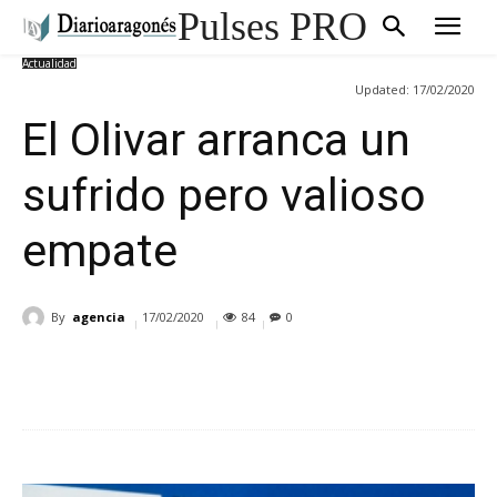
Pulses PRO
Actualidad
Updated:
17/02/2020
El Olivar arranca un
sufrido pero valioso
empate
By
agencia
17/02/2020
84
0
Cuota