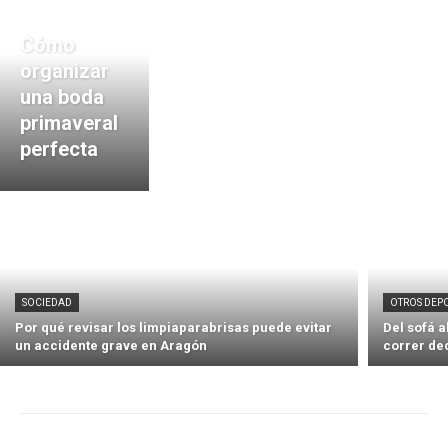
Cómo
organizar
una boda
primaveral
perfecta
SOCIEDAD
OTROS DEP
Por qué revisar los limpiaparabrisas puede evitar
Del sofá 
un accidente grave en Aragón
correr de