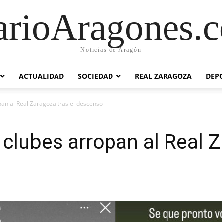
arioAragones.
Noticias de Aragón
ACTUALIDAD
SOCIEDAD
REAL ZARAGOZA
DEP
pan al Real Zaragoza tras el descenso
 clubes arropan al Real Z