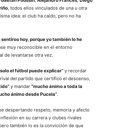
,
Gaëtan Poussin
,
Alejandro Francés
,
Diego
riño
, todos ellos vinculados de una u otra
sma idea: el club ha caído, pero no ha
sentiros hoy, porque yo también lo he
rase muy reconocible en el entorno
al de levantarse otra vez.
solo el fútbol puede explicar”
y recordar
 rival del partido que certificó el descenso,
tido”
y mandar
“mucho ánimo a toda la
ucho ánimo desde Pucela”
.
igue despertando respeto, memoria y afecto
flexión en su carrera y clubes rivales
 pero también lo es la convicción de que