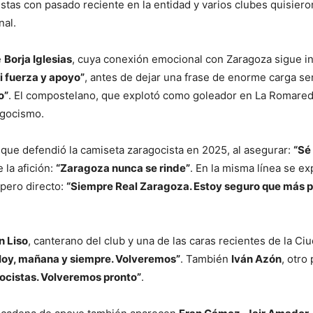
listas con pasado reciente en la entidad y varios clubes quisie
nal.
e
Borja Iglesias
, cuya conexión emocional con Zaragoza sigue int
i fuerza y apoyo”
, antes de dejar una frase de enorme carga se
o”
. El compostelano, que explotó como goleador en La Romareda
agocismo.
, que defendió la camiseta zaragocista en 2025, al asegurar:
“Sé
 la afición:
“Zaragoza nunca se rinde”
. En la misma línea se e
 pero directo:
“Siempre Real Zaragoza. Estoy seguro que más pr
n Liso
, canterano del club y una de las caras recientes de la C
Hoy, mañana y siempre. Volveremos”
. También
Iván Azón
, otro
cistas. Volveremos pronto”
.