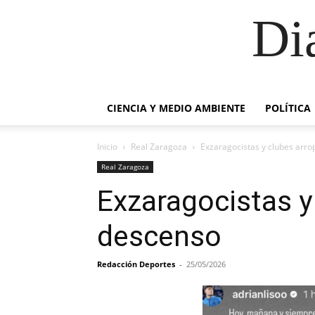
Di
CIENCIA Y MEDIO AMBIENTE
POLÍTICA
Inicio
Real Zaragoza
Exzaragocistas y clubes arro
Real Zaragoza
Exzaragocistas y
descenso
Redacción Deportes
-
25/05/2026