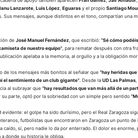
la cadena de apoyo también aparecen
Fran Gámez
,
Jair Amador
anu Lanzarote
,
Luis López
,
Eguaras
y el propio
Santiago Mou
. Sus mensajes, aunque distintos en el tono, compartían una mi
xión de
José Manuel Fernández
, que escribió:
“Sé cómo podéis 
 camiseta de nuestro equipo”
, para rematar después con otra f
publicación apelaba a la memoria, al orgullo y a la obligación mor
o de los mensajes más bonitos al señalar que
“hay heridas que 
, ni el sentimiento de un club gigante”
. Desde la
UD Las Palmas
,
cia al subrayar que
“hay resultados que van más allá de un par
r su parte, optó por la sobriedad con un simple pero sentido
“M
d evidente: el golpe ha sido durísimo, pero el Real Zaragoza s
teranos, futbolistas que encontraron en Zaragoza un punto de in
 caído, sí, pero nadie lo da por enterrado. El dolor es enorme,
a donde su historia le obliga.