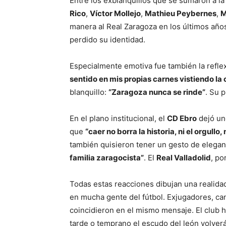
Entre los exblanquillos que se sumaron a 
Rico
,
Víctor Mollejo
,
Mathieu Peybernes
,
M
manera al Real Zaragoza en los últimos años
perdido su identidad.
Especialmente emotiva fue también la refle
sentido en mis propias carnes vistiendo la
blanquillo:
“Zaragoza nunca se rinde”
. Su 
En el plano institucional, el
CD Ebro
dejó un
que
“caer no borra la historia, ni el orgullo
también quisieron tener un gesto de elegan
familia zaragocista”
. El
Real Valladolid
, po
Todas estas reacciones dibujan una realida
en mucha gente del fútbol. Exjugadores, can
coincidieron en el mismo mensaje. El club ha
tarde o temprano el escudo del león volverá 