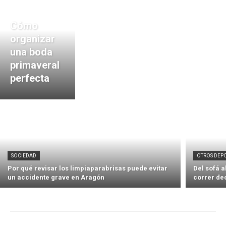
Cómo
organizar
una boda
primaveral
perfecta
SOCIEDAD
OTROS DEP
Por qué revisar los limpiaparabrisas puede evitar
Del sofá 
un accidente grave en Aragón
correr de