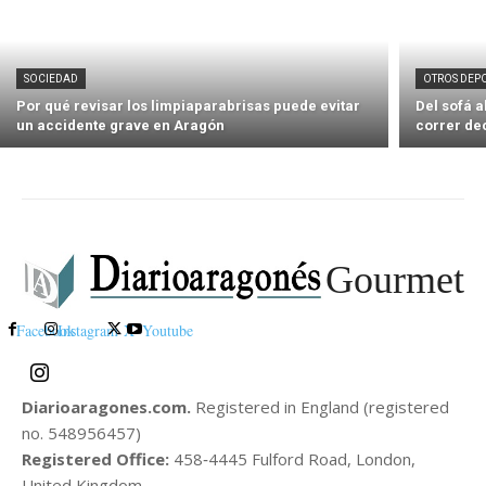
SOCIEDAD
OTROS DEP
Por qué revisar los limpiaparabrisas puede evitar
Del sofá 
un accidente grave en Aragón
correr de
Gourmet
Facebook
Instagram
X
Youtube
Diarioaragones.com.
Registered in England (registered
no. 548956457)
Registered Office:
458‑4445 Fulford Road, London,
United Kingdom