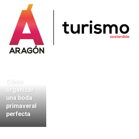
Cómo
organizar
una boda
primaveral
perfecta