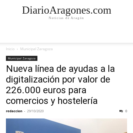
DiarioAragones.com
Noticias de Aragón
Inicio
Municipal Zaragoza
Municipal Zaragoza
Nueva línea de ayudas a la
digitalización por valor de
226.000 euros para
comercios y hostelería
redaccion
-
29/10/2020
0