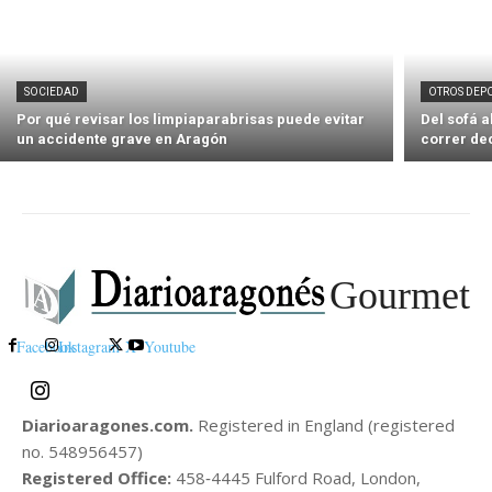
SOCIEDAD
OTROS DEP
Por qué revisar los limpiaparabrisas puede evitar
Del sofá 
un accidente grave en Aragón
correr de
Gourmet
Facebook
Instagram
X
Youtube
Diarioaragones.com.
Registered in England (registered
no. 548956457)
Registered Office:
458‑4445 Fulford Road, London,