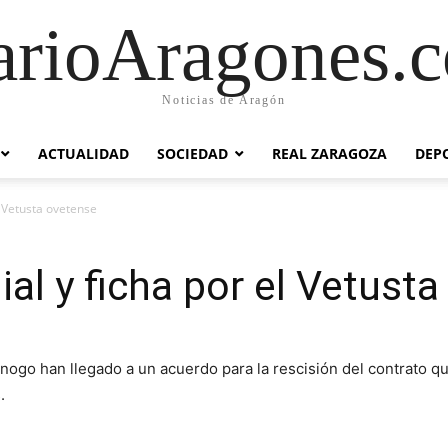
arioAragones.
Noticias de Aragón
ACTUALIDAD
SOCIEDAD
REAL ZARAGOZA
DEP
el Vetusta ovetense
lial y ficha por el Vetust
anogo han llegado a un acuerdo para la rescisión del contrato q
.