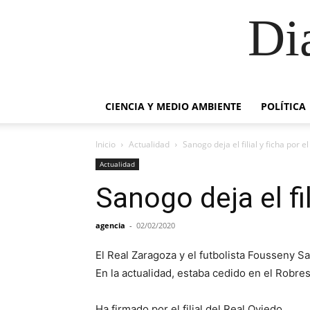
Di
CIENCIA Y MEDIO AMBIENTE
POLÍTICA
Inicio
Actualidad
Sanogo deja el filial y ficha por 
Actualidad
Sanogo deja el fi
agencia
-
02/02/2020
El Real Zaragoza y el futbolista Fousseny S
En la actualidad, estaba cedido en el Robres
Ha firmado por el filial del Real Oviedo.