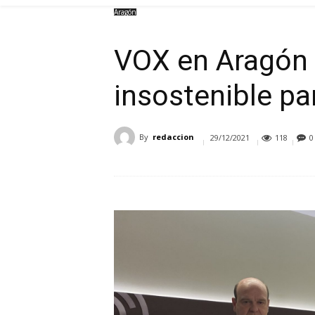
Aragón
VOX en Aragón 
insostenible pa
By
redaccion
29/12/2021
118
0