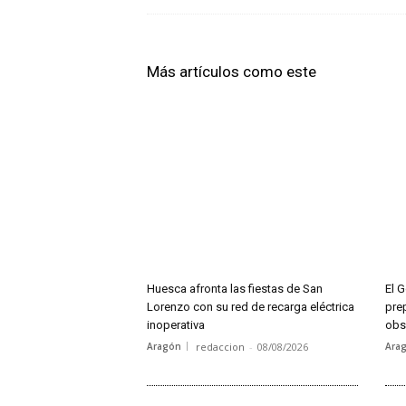
Más artículos como este
Huesca afronta las fiestas de San
El G
Lorenzo con su red de recarga eléctrica
pre
inoperativa
obse
Aragón
redaccion
-
08/08/2026
Ara