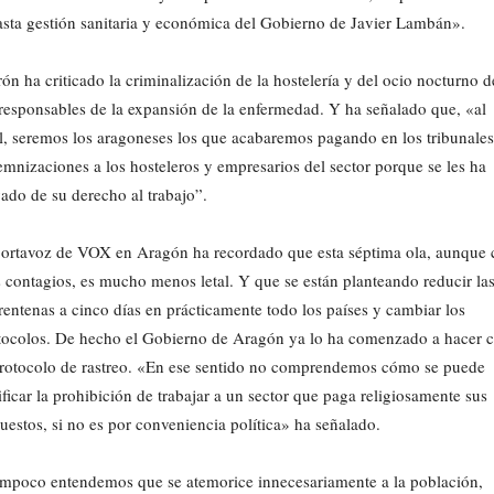
asta gestión sanitaria y económica del Gobierno de Javier Lambán».
ón ha criticado la criminalización de la hostelería y del ocio nocturno d
 responsables de la expansión de la enfermedad. Y ha señalado que, «al
al, seremos los aragoneses los que acabaremos pagando en los tribunales
emnizaciones a los hosteleros y empresarios del sector porque se les ha
vado de su derecho al trabajo”.
portavoz de VOX en Aragón ha recordado que esta séptima ola, aunque 
 contagios, es mucho menos letal. Y que se están planteando reducir la
rentenas a cinco días en prácticamente todo los países y cambiar los
tocolos. De hecho el Gobierno de Aragón ya lo ha comenzado a hacer 
protocolo de rastreo. «En ese sentido no comprendemos cómo se puede
ificar la prohibición de trabajar a un sector que paga religiosamente sus
uestos, si no es por conveniencia política» ha señalado.
mpoco entendemos que se atemorice innecesariamente a la población,