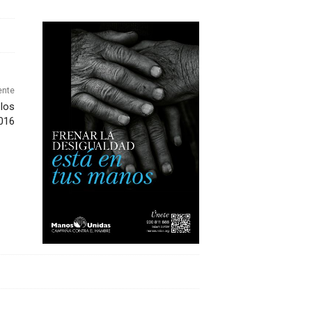
ente
 los
2016