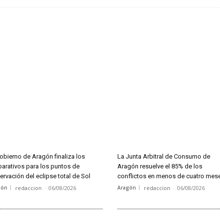
obierno de Aragón finaliza los
La Junta Arbitral de Consumo de
parativos para los puntos de
Aragón resuelve el 85% de los
rvación del eclipse total de Sol
conflictos en menos de cuatro mes
gón
redaccion
-
06/08/2026
Aragón
redaccion
-
06/08/2026