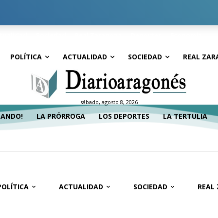
tualidad
Sociedad
Real Zaragoza
Deportes
Economía
POLÍTICA
ACTUALIDAD
SOCIEDAD
REAL ZAR
sábado, agosto 8, 2026
TANDO!
LA PRÓRROGA
LOS DEPORTES
LA TERTULIA
POLÍTICA
ACTUALIDAD
SOCIEDAD
REAL