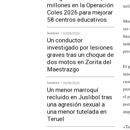
millones en la Operación
nef
Coles 2026 para mejorar
58 centros educativos
Mor
ser
Sucesos
06/08/2026
fin
Un conductor
ind
investigado por lesiones
pri
graves tras un choque de
dos motos en Zorita del
El 
Maestrazgo
más
cua
Sucesos
06/08/2026
pro
Un menor marroquí
el 
recluido en Juslibol tras
una agresión sexual a
just
una menor tutelada en
imp
Teruel
«Ta