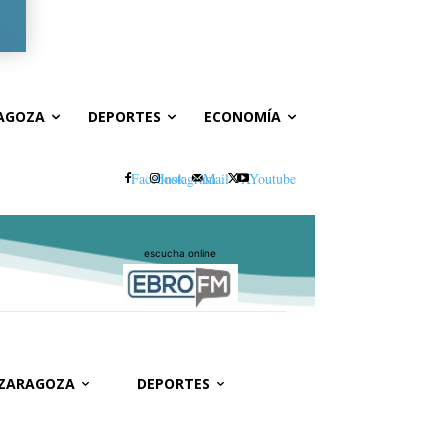
Registrarse / Unirse
AGOZA
DEPORTES
ECONOMÍA
Facebook
Instagram
Mail
X
Youtube
escucha online
 ZARAGOZA
DEPORTES