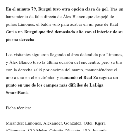
En el minuto 79, Burgui tuvo otra opción clara de gol
. Tras un
lanzamiento de falta directa de Álex Blanco que despejó de
puños Limones, el balón voló para acabar en un pase de Raúl
Burgui que tiró demasiado alto con el interior de su
Guti a un
pierna derecha
.
Los visitantes siguieron llegando al área defendida por Limones,
y Álex Blanco tuvo la última ocasión del encuentro, pero su tiro
con la derecha salió por encima del marco, manteniéndose el
sumando el Real Zaragoza un
uno a uno en el electrónico y
punto en uno de los campos más difíciles de LaLiga
SmartBank
.
Ficha técnica:
Mirandés: Limones, Alexander, González, Odei, Kijera
(Ohemeng, 82´) Malsa, Crisetig (Vicente, 45´), Joaquín