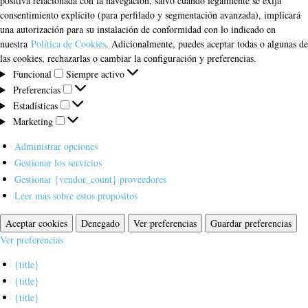
positiva relacionada con la navegación, salvo cuando legalmente se exija
consentimiento explícito (para perfilado y segmentación avanzada), implicará
una autorización para su instalación de conformidad con lo indicado en
nuestra
Política de Cookies
. Adicionalmente, puedes aceptar todas o algunas de
las cookies, rechazarlas o cambiar la configuración y preferencias.
Funcional
Funcional
Siempre activo
Preferencias
Preferencias
Estadísticas
Estadísticas
Marketing
Marketing
Administrar opciones
Gestionar los servicios
Gestionar {vendor_count} proveedores
Leer más sobre estos propósitos
Aceptar cookies
Denegado
Ver preferencias
Guardar preferencias
Ver preferencias
{title}
{title}
{title}