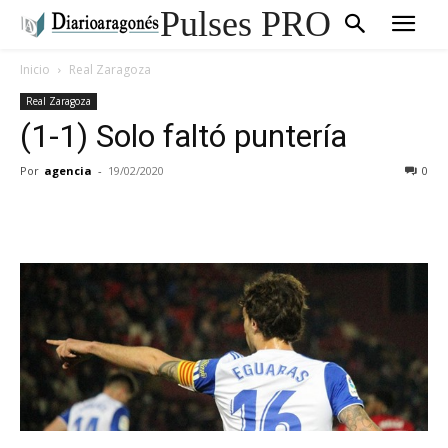
Pulses PRO
Inicio
Real Zaragoza
Real Zaragoza
(1-1) Solo faltó puntería
Por
agencia
-
19/02/2020
0