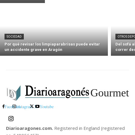
SOCIEDAD
OTROS DEP
Por qué revisar los limpiaparabrisas puede evitar
Del sofá 
un accidente grave en Aragón
correr de
Gourmet
Facebook
Instagram
X
Youtube
Diarioaragones.com.
Registered in England (registered