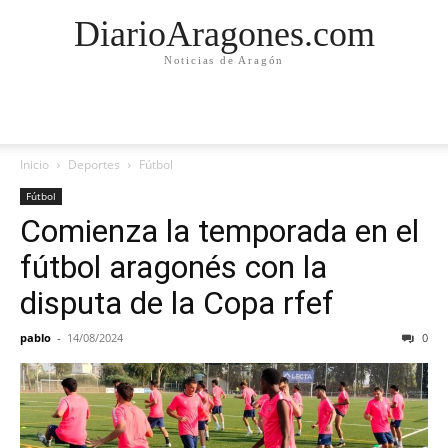
DiarioAragones.com
Noticias de Aragón
Inicio
Deportes
Fútbol
Fútbol
Comienza la temporada en el
fútbol aragonés con la
disputa de la Copa rfef
pablo
-
14/08/2024
0