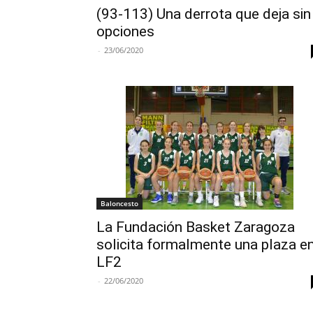
(93-113) Una derrota que deja sin
opciones
-
23/06/2020
Baloncesto
La Fundación Basket Zaragoza
solicita formalmente una plaza e
LF2
-
22/06/2020