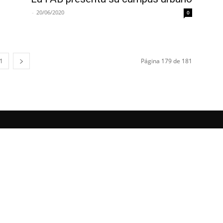
-
20/06/2020
0
1
Página 179 de 181