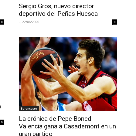
Sergio Gros, nuevo director
deportivo del Peñas Huesca
-
22/06/2020
0
0
n
Baloncesto
La crónica de Pepe Boned:
0
Valencia gana a Casademont en un
gran partido