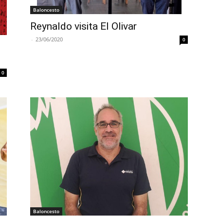
Baloncesto
Reynaldo visita El Olivar
-
23/06/2020
0
0
Baloncesto