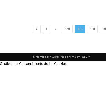
...
1
178
179
180
18
© Newspaper WordPress Theme by TagDiv
Gestionar el Consentimiento de las Cookies