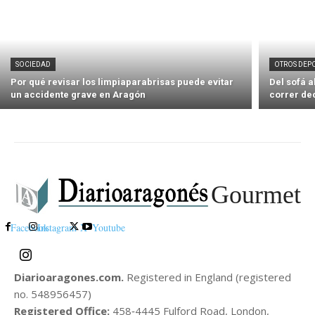
SOCIEDAD
OTROS DEP
Por qué revisar los limpiaparabrisas puede evitar
Del sofá 
un accidente grave en Aragón
correr de
Gourmet
Facebook
Instagram
X
Youtube
Diarioaragones.com.
Registered in England (registered
no. 548956457)
Registered Office:
458‑4445 Fulford Road, London,