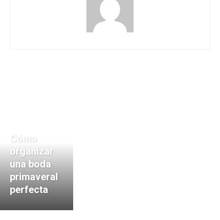
Cómo
organizar
una boda
primaveral
perfecta