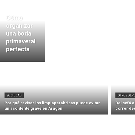
Cómo
organizar
una boda
primaveral
perfecta
SOCIEDAD
OTROS DEP
Por qué revisar los limpiaparabrisas puede evitar
Del sofá 
un accidente grave en Aragón
correr de