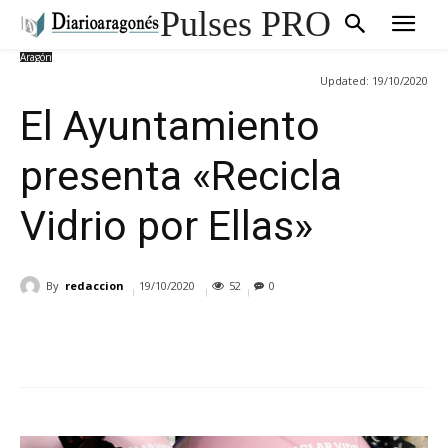
Pulses PRO
Aragón
Updated:
19/10/2020
El Ayuntamiento
presenta «Recicla
Vidrio por Ellas»
By
redaccion
19/10/2020
52
0
Cuota