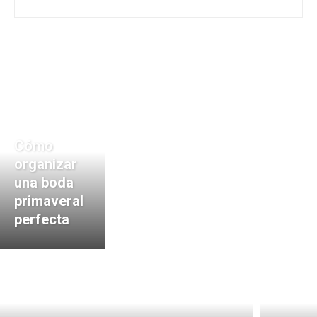
Cómo
organizar
una boda
primaveral
perfecta