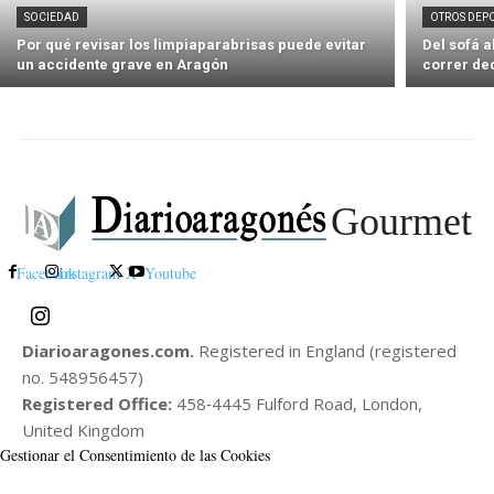
SOCIEDAD
OTROS DEP
Por qué revisar los limpiaparabrisas puede evitar
Del sofá 
un accidente grave en Aragón
correr de
Gourmet
Facebook
Instagram
X
Youtube
Diarioaragones.com.
Registered in England (registered
no. 548956457)
Registered Office:
458‑4445 Fulford Road, London,
United Kingdom
Gestionar el Consentimiento de las Cookies