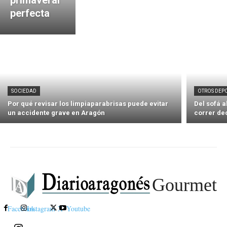
perfecta
SOCIEDAD
OTROS DEP
Por qué revisar los limpiaparabrisas puede evitar
Del sofá 
un accidente grave en Aragón
correr de
Gourmet
Facebook
Instagram
X
Youtube