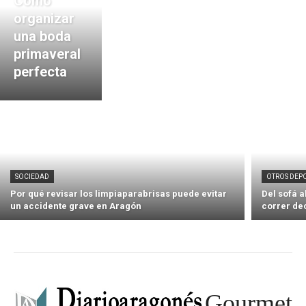
Cómo
organizar
una boda
primaveral
perfecta
SOCIEDAD
OTROS DEP
Por qué revisar los limpiaparabrisas puede evitar
Del sofá 
un accidente grave en Aragón
correr de
Gourmet