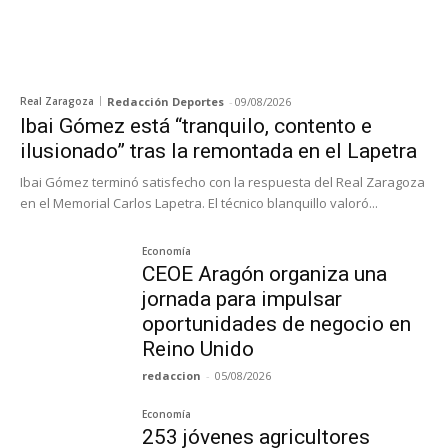
Real Zaragoza
Redacción Deportes
-
09/08/2026
Ibai Gómez está “tranquilo, contento e
ilusionado” tras la remontada en el Lapetra
Ibai Gómez terminó satisfecho con la respuesta del Real Zaragoza
en el Memorial Carlos Lapetra. El técnico blanquillo valoró...
Economía
CEOE Aragón organiza una
jornada para impulsar
oportunidades de negocio en
Reino Unido
redaccion
-
05/08/2026
Economía
253 jóvenes agricultores