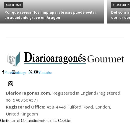
SOCIEDAD
OTROS DEP
Por qué revisar los limpiaparabrisas puede evitar
Del sofá 
un accidente grave en Aragón
correr de
Gourmet
Facebook
Instagram
X
Youtube
Diarioaragones.com.
Registered in England (registered
no. 548956457)
Registered Office:
458‑4445 Fulford Road, London,
United Kingdom
Gestionar el Consentimiento de las Cookies