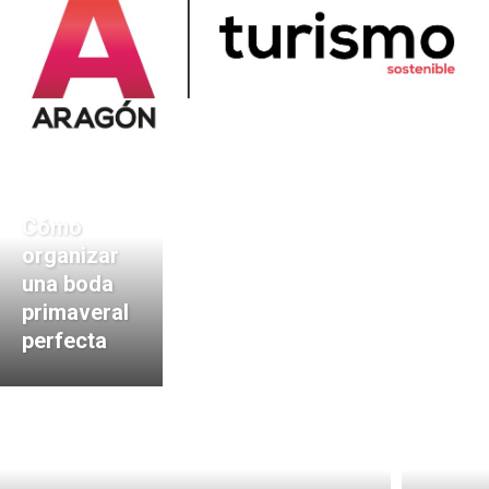
Cómo
organizar
una boda
primaveral
perfecta