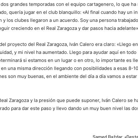
o dos grandes temporadas con el equipo cartagenero, lo que ha 
o, quería jugar en el club blanquillo: «Al final cuando hay un in
ación y los clubes llegaron a un acuerdo. Soy una persona trabaja
seguir creciendo en el Real Zaragoza y dar pasos hacia adelante»
s del proyecto del Real Zaragoza, Iván Calero era claro: «Llego
uidad, y mi nivel ha aumentado. Llego para ayudar aquí en tod
terminará si estamos en un lugar o en otro, lo importante es ll
 en una misma dirección llegando con posibilidades a esas 8-10
es son muy buenas, en el ambiente del día a día vamos a estar 
 Real Zaragoza y la presión que puede suponer, Iván Calero se 
ado para dar este paso y llevo dando un muy buen nivel las do
Samed Baždar: «Destac