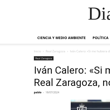
Di
CIENCIA Y MEDIO AMBIENTE
POLÍTICA
Inicio
Real Zaragoza
Iván Calero: «Si me hubiera 
Real Zaragoza
Iván Calero: «Si
Real Zaragoza, n
pablo
-
18/07/2024