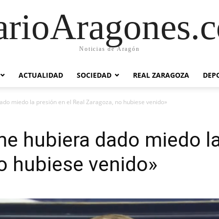
arioAragones.
Noticias de Aragón
ACTUALIDAD
SOCIEDAD
REAL ZARAGOZA
DEP
dado miedo la presión en el Real Zaragoza, no hubiese venido»
 me hubiera dado miedo la
o hubiese venido»