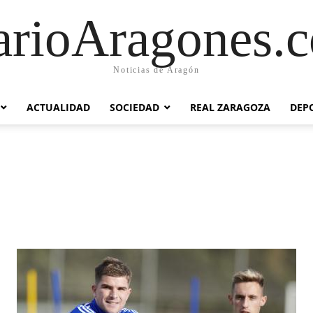
arioAragones.
Noticias de Aragón
ACTUALIDAD
SOCIEDAD
REAL ZARAGOZA
DEP