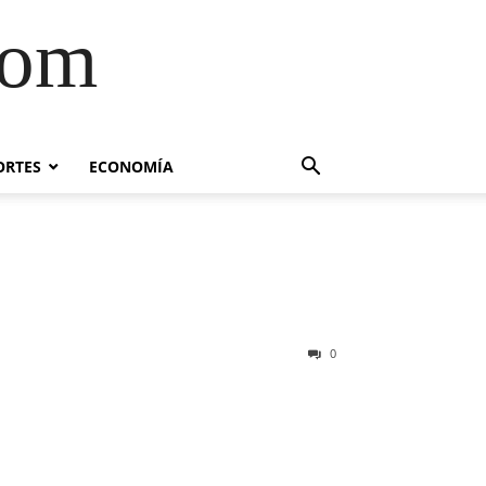
com
ORTES
ECONOMÍA
0