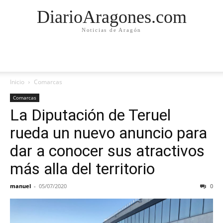
DiarioAragones.com
Noticias de Aragón
Inicio
Comarcas
Comarcas
La Diputación de Teruel
rueda un nuevo anuncio para
dar a conocer sus atractivos
más alla del territorio
manuel
-
05/07/2020
0