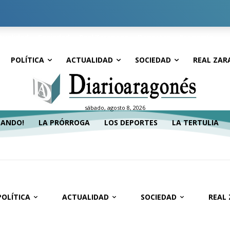
tualidad
Sociedad
Real Zaragoza
Deportes
Economía
POLÍTICA
ACTUALIDAD
SOCIEDAD
REAL ZAR
sábado, agosto 8, 2026
TANDO!
LA PRÓRROGA
LOS DEPORTES
LA TERTULIA
POLÍTICA
ACTUALIDAD
SOCIEDAD
REAL