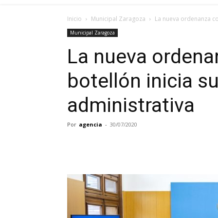
Inicio
Municipal Zaragoza
La nueva ordenanza con
Municipal Zaragoza
La nueva ordenan
botellón inicia s
administrativa
Por
agencia
-
30/07/2020