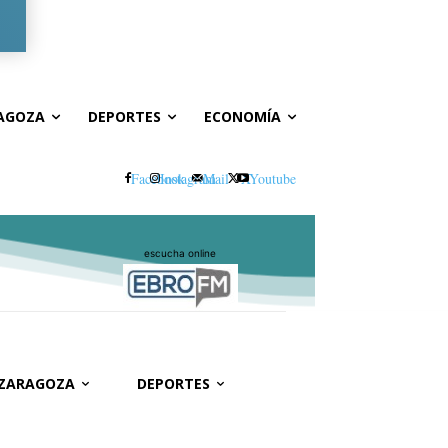
Registrarse / Unirse
AGOZA
DEPORTES
ECONOMÍA
Facebook
Instagram
Mail
X
Youtube
escucha online
 ZARAGOZA
DEPORTES