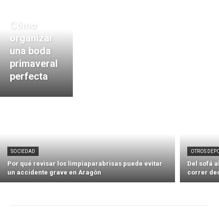
Cómo
organizar
una boda
primaveral
perfecta
SOCIEDAD
OTROS DEP
Por qué revisar los limpiaparabrisas puede evitar
Del sofá 
un accidente grave en Aragón
correr de