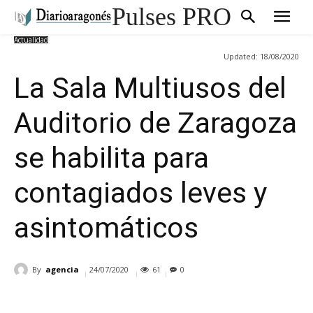
Pulses PRO
Actualidad
Updated:
18/08/2020
La Sala Multiusos del
Auditorio de Zaragoza
se habilita para
contagiados leves y
asintomáticos
By
agencia
24/07/2020
61
0
Cuota