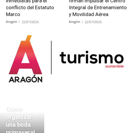
inmediatas para el
firman impulsar el Centro
conflicto del Estatuto
Integral de Entrenamiento
Marco
y Movilidad Aérea
Aragón
22/07/2026
Aragón
22/07/2026
Cómo
organizar
una boda
primaveral