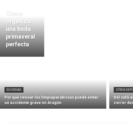
Cómo
organizar
una boda
primaveral
perfecta
SOCIEDAD
OTROS DEP
Por qué revisar los limpiaparabrisas puede evitar
Del sofá 
un accidente grave en Aragón
correr de