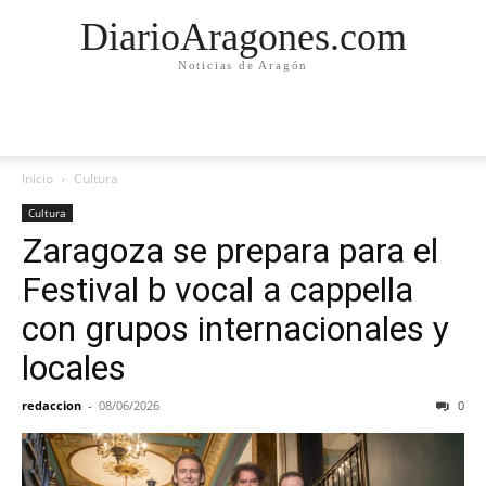
DiarioAragones.com
Noticias de Aragón
Inicio
Cultura
Cultura
Zaragoza se prepara para el
Festival b vocal a cappella
con grupos internacionales y
locales
redaccion
-
08/06/2026
0