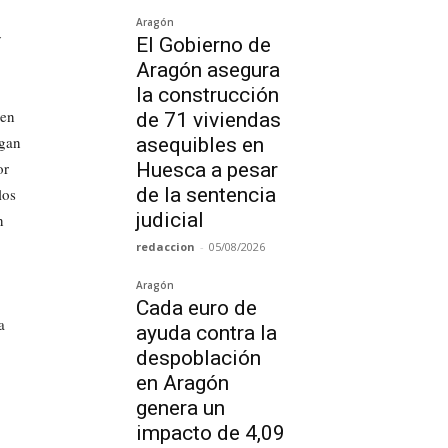
Aragón
y
El Gobierno de
Aragón asegura
la construcción
 en
de 71 viviendas
lgan
asequibles en
or
Huesca a pesar
de la sentencia
los
judicial
n
redaccion
-
05/08/2026
Aragón
Cada euro de
a
ayuda contra la
despoblación
en Aragón
genera un
impacto de 4,09