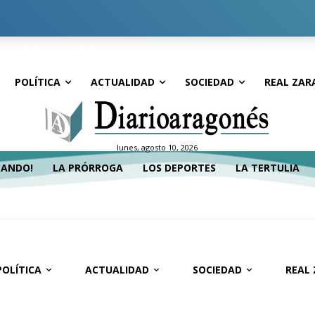
tualidad
Sociedad
Real Zaragoza
Deportes
Economía
POLÍTICA
ACTUALIDAD
SOCIEDAD
REAL ZAR
lunes, agosto 10, 2026
TANDO!
LA PRÓRROGA
LOS DEPORTES
LA TERTULIA
POLÍTICA
ACTUALIDAD
SOCIEDAD
REAL