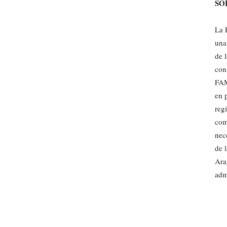
SO
La 
una
de l
con
FAM
en 
reg
com
nec
de 
Ara
adm