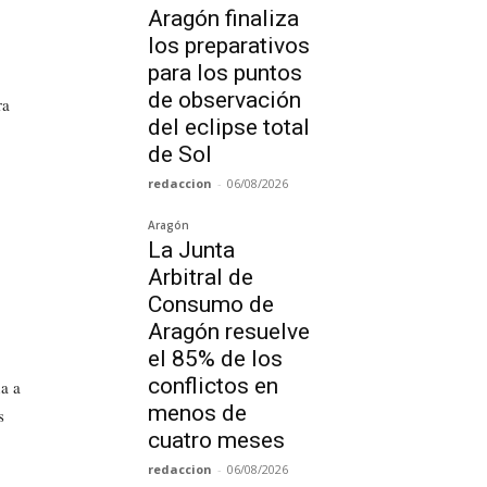
Aragón finaliza
los preparativos
para los puntos
de observación
ra
del eclipse total
de Sol
redaccion
-
06/08/2026
Aragón
La Junta
Arbitral de
Consumo de
Aragón resuelve
el 85% de los
conflictos en
a a
menos de
s
cuatro meses
redaccion
-
06/08/2026