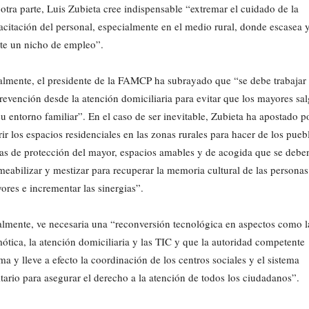
 otra parte, Luis Zubieta cree indispensable “extremar el cuidado de la
acitación del personal, especialmente en el medio rural, donde escasea 
ste un nicho de empleo”.
almente, el presidente de la FAMCP ha subrayado que “se debe trabajar
prevención desde la atención domiciliaria para evitar que los mayores sa
su entorno familiar”. En el caso de ser inevitable, Zubieta ha apostado p
rir los espacios residenciales en las zonas rurales para hacer de los pueb
as de protección del mayor, espacios amables y de acogida que se debe
meabilizar y mestizar para recuperar la memoria cultural de las personas
ores e incrementar las sinergias”.
almente, ve necesaria una “reconversión tecnológica en aspectos como l
ótica, la atención domiciliaria y las TIC y que la autoridad competente
ma y lleve a efecto la coordinación de los centros sociales y el sistema
itario para asegurar el derecho a la atención de todos los ciudadanos”.