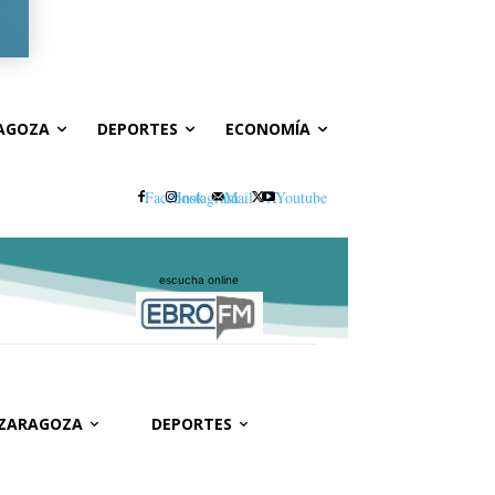
Registrarse / Unirse
AGOZA
DEPORTES
ECONOMÍA
Facebook
Instagram
Mail
X
Youtube
escucha online
 ZARAGOZA
DEPORTES