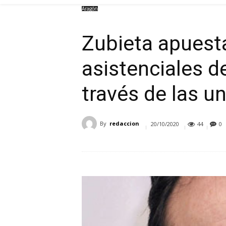
Aragón
Zubieta apuesta
asistenciales 
través de las u
By
redaccion
20/10/2020
44
0