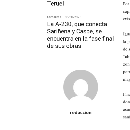
Teruel
Por
cap
Comarcas
05/08/2026
exi
La A-230, que conecta
Sariñena y Caspe, se
Igu
encuentra en la fase final
la 
de sus obras
de 
“ab
zon
per
may
Fin
dom
asu
redaccion
san