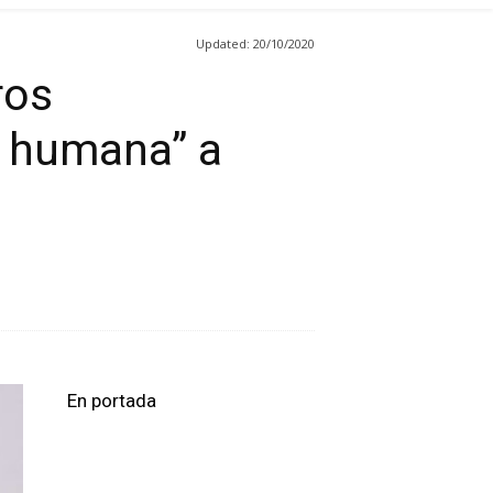
Updated:
20/10/2020
ros
n humana” a
En portada