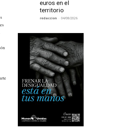
euros en el
territorio
s
redaccion
-
04/08/2026
ses
s
ión
arte