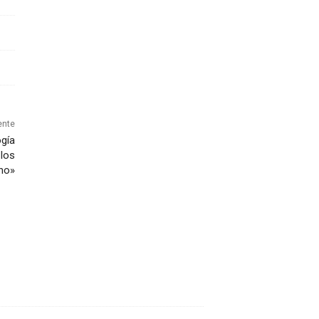
ente
gía
 los
rno»