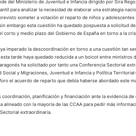
ede del Ministerio de Juventud e Infancia dirigido por Sira Rego
antil para analizar la necesidad de elaborar una estrategia naci
evisto someter a votación el reparto de niños y adolescentes
 sin embargo esta cuestión ha quedado pospuesta a solicitud de
 el corto y medio plazo del Gobierno de España en torno a la cris
ya imperado la descoordinación en torno a una cuestión tan se
esta tarde haya quedado reducida a un boicot entre ministros de
ragonés ha solicitado por tanto una Conferencia Sectorial extr
 Social y Migraciones, Juventud e Infancia y Política Territoria
foro el acuerdo de reparto que debía haberse abordado este m
oordinación, planificación y financiación ante la evidencia de
 ha alineado con la mayoría de las CCAA para pedir más informaci
Sectorial extraordinaria.