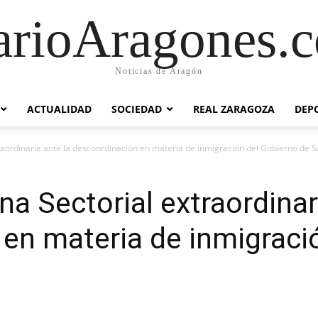
arioAragones.
Noticias de Aragón
ACTUALIDAD
SOCIEDAD
REAL ZARAGOZA
DEP
traordinaria ante la descoordinación en materia de inmigración del Gobierno de 
na Sectorial extraordinar
en materia de inmigraci