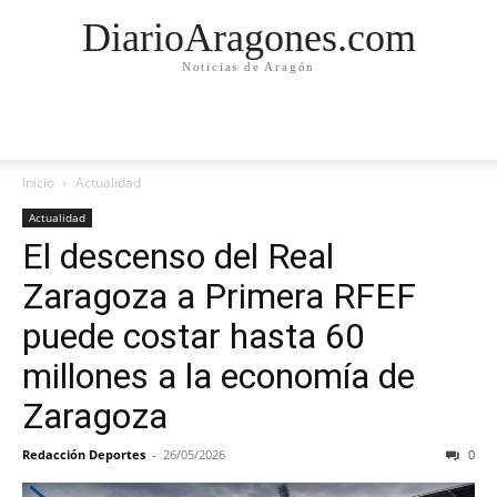
DiarioAragones.com
Noticias de Aragón
Inicio
Actualidad
Actualidad
El descenso del Real
Zaragoza a Primera RFEF
puede costar hasta 60
millones a la economía de
Zaragoza
Redacción Deportes
-
26/05/2026
0