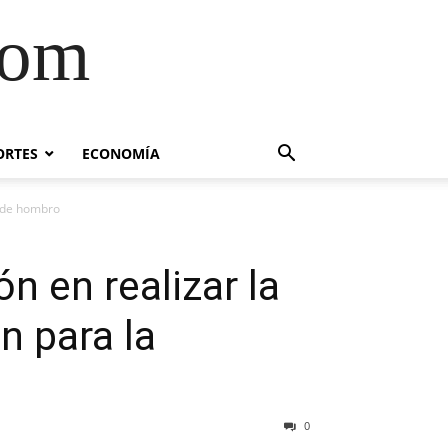
com
ORTES
ECONOMÍA
a de hombro
n en realizar la
n para la
0