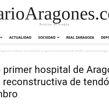
arioAragones.
Noticias de Aragón
ACTUALIDAD
SOCIEDAD
REAL ZARAGOZA
DEP
agón en realizar la novedosa cirugía reconstructiva de tendón para la patologí
primer hospital de Aragó
 reconstructiva de tendó
mbro