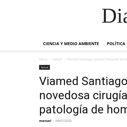
Di
CIENCIA Y MEDIO AMBIENTE
POLÍTICA
Inicio
Salud
Viamed Santiago primer hospital de Ar
Salud
Viamed Santiago 
novedosa cirugía
patología de ho
manuel
-
04/07/2020